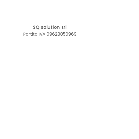
SQ solution srl
Partita IVA
09628850969
E mail:
info@sqsolution.it
| Tel.
03411692883
Sede Legale: Viale Gian Galeazzo,
16 - 20136 Milano
Sede Operativa: Via Digione, 5 -
23900 Lecco
PRIVACY POLICY
-
COOKIE
POLICY
P.IVA:
09628850969
- © 2024 by SQ
solution srl. Farmed by
WEBIDOO