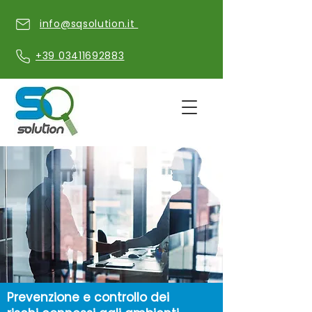
info@sqsolution.it
+39 03411692883
Prevenzione e controllo dei