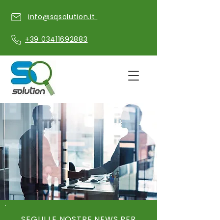
info@sqsolution.it
+39 03411692883
SEGUI LE NOSTRE NEWS PER