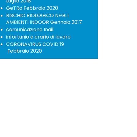
Luglio 2018
GeTRa Febbraio 2020
RISCHIO BIOLOGICO NEGLI
AMBIENTI INDOOR Gennaio 2017
comunicazione Inail
infortunio e orario di lavoro
CORONAVIRUS COVID 19
Febbraio 2020
SQ solution srl
Partita IVA
09628850969
E mail:
info@sqsolution.it
| Tel.
03411692883